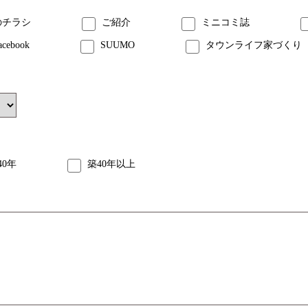
のチラシ
ご紹介
ミニコミ誌
acebook
SUUMO
タウンライフ家づくり
40年
築40年以上