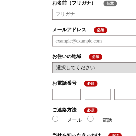
お名前（フリガナ）
任意
メールアドレス
必須
お住いの地域
必須
お電話番号
必須
-
-
ご連絡方法
必須
メール
電話
当社を知ったきっかけ
必須