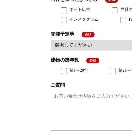
ネット広告
当社
インスタグラム
F
売却予定地
必須
建物の築年数
必須
築1～20年
築21～
ご質問